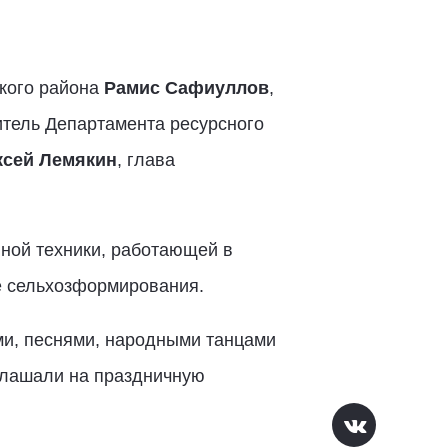
ского района
Рамис Сафиуллов
,
итель Департамента ресурсного
ксей Лемякин
, глава
ной техники, работающей в
е сельхозформирования.
ми, песнями, народными танцами
иглашали на праздничную