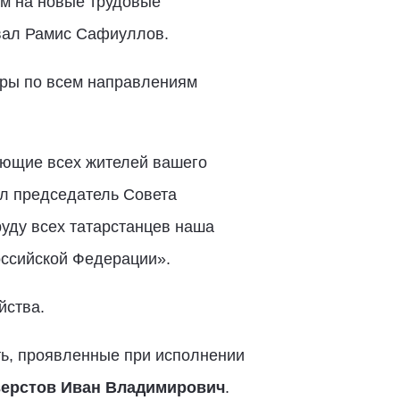
мом на новые трудовые
овал Рамис Сафиуллов.
еры по всем направлениям
яющие всех жителей вашего
л председатель Совета
уду всех татарстанцев наша
оссийской Федерации».
йства.
ть, проявленные при исполнении
ерстов Иван Владимирович
.