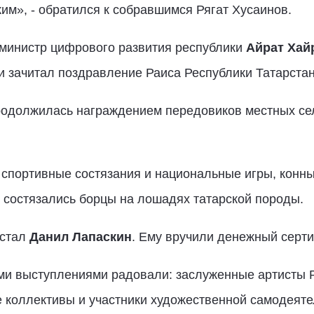
им», - обратился к собравшимся Рягат Хусаинов.
 министр цифрового развития республики
Айрат Хай
и зачитал поздравление Раиса Республики Татарста
родолжилась награждением передовиков местных се
спортивные состязания и национальные игры, конны
 состязались борцы на лошадях татарской породы.
 стал
Данил Лапаскин
. Ему вручили денежный серти
ми выступлениями радовали: заслуженные артисты 
е коллективы и участники художественной самодеяте