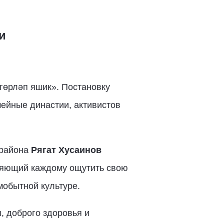
и
гөрләп яшик». Постановку
мейные династии, активистов
 района
Рягат Хусаинов
оляющий каждому ощутить свою
мобытной культуре.
, доброго здоровья и