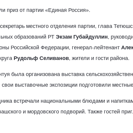
и приз от партии «Единая Россия».
секретарь местного отделения партии, глава Тетюш
льных образований РТ
Экзам Губайдуллин
, руковод
оны Российской Федерации, генерал-лейтенант
Але
круга
Рудольф Селиванов
, жители и гости района.
туя была организована выставка сельскохозяйствен
е свои выставочные экспозиции подготовили местны
здника встречали национальными блюдами и напитка
чувашского и мордовского подворий. Также гостей пр