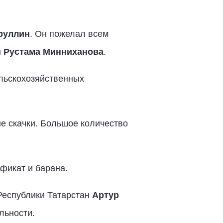
руллин
. Он пожелал всем
н
Рустама Минниханова
.
льскохозяйственных
е скачки. Большое количество
фикат и барана.
Республики Татарстан
Артур
льности.