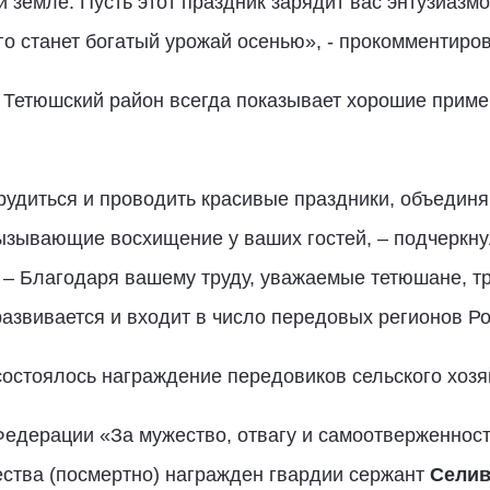
й земле. Пусть этот праздник зарядит вас энтузиаз
го станет богатый урожай осенью», - прокомментир
о Тетюшский район всегда показывает хорошие прим
удиться и проводить красивые праздники, объедин
ызывающие восхищение у ваших гостей, – подчеркну
 – Благодаря вашему труду, уважаемые тетюшане, тр
азвивается и входит в число передовых регионов Р
остоялось награждение передовиков сельского хозя
Федерации «За мужество, отвагу и самоотверженнос
ства (посмертно) награжден гвардии сержант
Селив