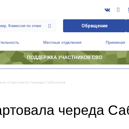
Обращение
тельность
Местные отделения
Приемная
ПОДДЕРЖКА УЧАСТНИКОВ СВО
ственной приемной Председателя Партии
Президиум регионального политического совета
тане Стартовала Череда Сабантуев
артовала череда Са