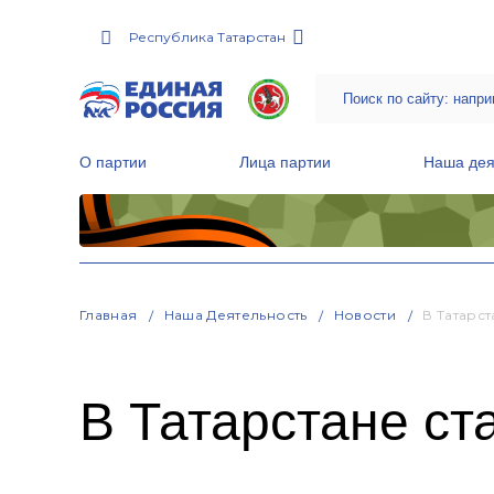
Республика Татарстан
О партии
Лица партии
Наша дея
Местные общественные приемные Партии
Руководитель Региональной обще
Народная программа «Единой России»
Главная
Наша Деятельность
Новости
В Татарс
В Татарстане ст