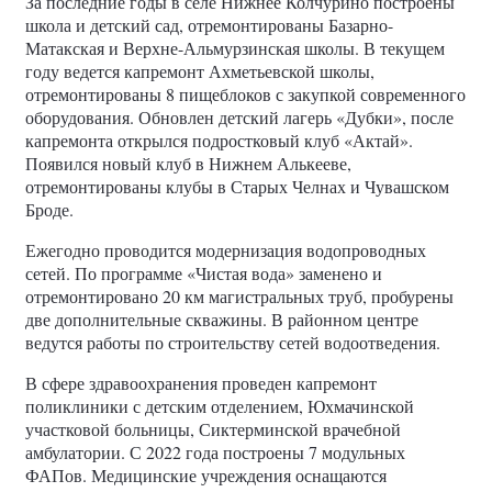
За последние годы в селе Нижнее Колчурино построены
школа и детский сад, отремонтированы Базарно-
Матакская и Верхне-Альмурзинская школы. В текущем
году ведется капремонт Ахметьевской школы,
отремонтированы 8 пищеблоков с закупкой современного
оборудования. Обновлен детский лагерь «Дубки», после
капремонта открылся подростковый клуб «Актай».
Появился новый клуб в Нижнем Алькееве,
отремонтированы клубы в Старых Челнах и Чувашском
Броде.
Ежегодно проводится модернизация водопроводных
сетей. По программе «Чистая вода» заменено и
отремонтировано 20 км магистральных труб, пробурены
две дополнительные скважины. В районном центре
ведутся работы по строительству сетей водоотведения.
В сфере здравоохранения проведен капремонт
поликлиники с детским отделением, Юхмачинской
участковой больницы, Сиктерминской врачебной
амбулатории. С 2022 года построены 7 модульных
ФАПов. Медицинские учреждения оснащаются