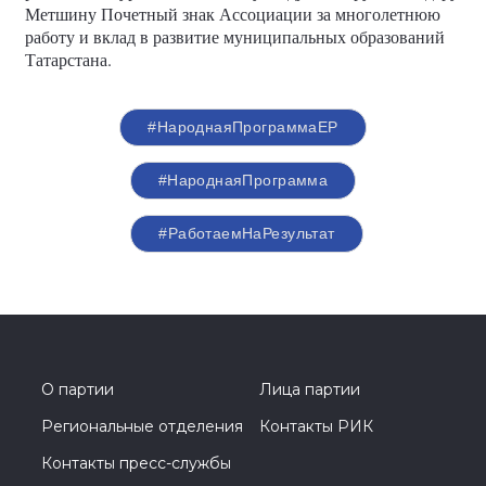
Метшину Почетный знак Ассоциации за многолетнюю
работу и вклад в развитие муниципальных образований
Татарстана.
#НароднаяПрограммаЕР
#НароднаяПрограмма
#РаботаемНаРезультат
О партии
Лица партии
Региональные отделения
Контакты РИК
Контакты пресс-службы