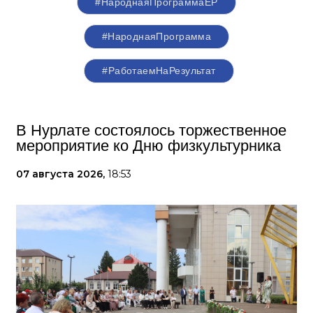
#НароднаяПрограммаЕР
#НароднаяПрограмма
#РаботаемНаРезультат
В Нурлате состоялось торжественное
мероприятие ко Дню физкультурника
07 августа 2026,
18:53