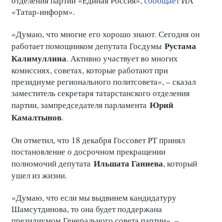
отделения партии «Единая Россия»,
сообщает
ИА
«Татар-информ».
«Думаю, что многие его хорошо знают. Сегодня он
Рустама
работает помощником депутата Госдумы
Калимуллина
. Активно участвует во многих
комиссиях, советах, которые работают при
президиуме регионального политсовета», – сказал
заместитель секретаря татарстанского отделения
Юрий
партии, зампредседателя парламента
Камалтынов
.
Он отметил, что 18 декабря Госсовет РТ принял
постановление о досрочном прекращении
Ильшата Ганиева
полномочий депутата
, который
ушел из жизни.
«Думаю, что если мы выдвинем кандидатуру
Шамсутдинова, то она будет поддержана
президиумом Генерального совета партии», –