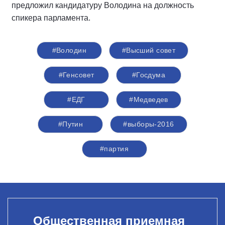
предложил кандидатуру Володина на должность
спикера парламента.
#Володин
#Высший совет
#Генсовет
#Госдума
#ЕДГ
#Медведев
#Путин
#выборы-2016
#партия
Общественная приемная