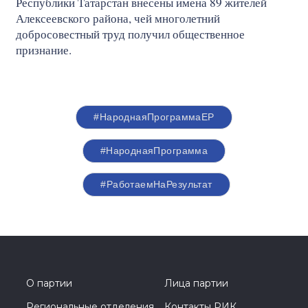
Республики Татарстан внесены имена 89 жителей
Алексеевского района, чей многолетний
добросовестный труд получил общественное
признание.
#НароднаяПрограммаЕР
#НароднаяПрограмма
#РаботаемНаРезультат
О партии
Лица партии
Региональные отделения
Контакты РИК