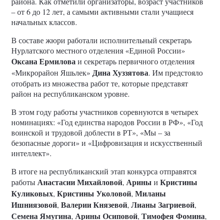
района. Как отметили организаторы, возраст участников
– от 6 до 12 лет, а самыми активными стали учащиеся
начальных классов.
В составе жюри работали исполнительный секретарь
Нурлатского местного отделения «Единой России»
Оксана Ермилова
и секретарь первичного отделения
Дина Хуззятова
«Микрорайон Яшьлек»
. Им предстояло
отобрать из множества работ те, которые представят
район на республиканском уровне.
В этом году работы участников соревнуются в четырех
номинациях: «Год единства народов России в РФ», «Год
воинской и трудовой доблести в РТ», «Мы – за
безопасные дороги» и «Цифровизация и искусственный
интеллект».
В итоге на республиканский этап конкурса отправятся
Анастасии Михайловой
Арины
Кристины
работы
,
и
Куликовых
Кристины Уколовой
Миланы
,
,
Ишниязовой
Валерии Князевой
Лианы Загриевой
,
,
,
Семена Ямугина
Арины Осиповой
Тимофея Фомина
,
,
,