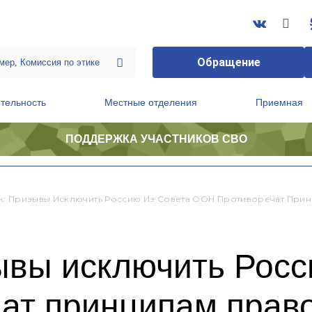
Обращение
тельность
Местные отделения
Приемная
ПОДДЕРЖКА УЧАСТНИКОВ СВО
ственной приемной Председателя Партии
Президиум регионального политического совета
: Призывы Исключить Россию Из Совета ООН Противоречат При
ывы исключить Росс
ат принципам прав