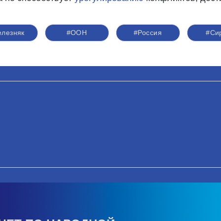
лезняк
#ООН
#Россия
#Си