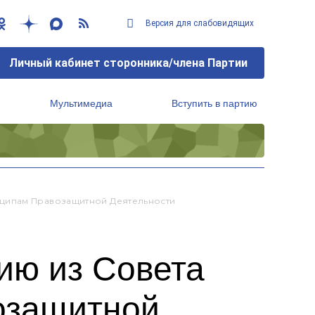
Версия для слабовидящих
Личный кабинет сторонника/члена Партии
Мультимедиа
Вступить в партию
Региональный исполнительный комитет
нципам Правозащитной Деятельности
ию из Совета
озащитной