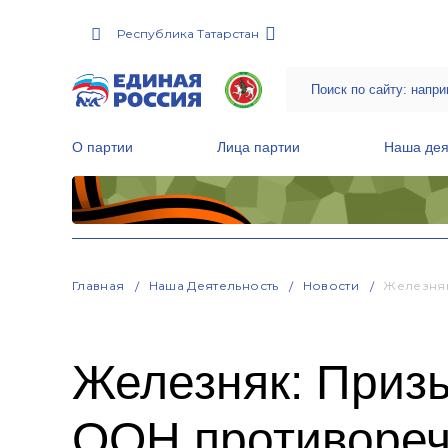
Республика Татарстан
О партии
Лица партии
Наша дея
Местные общественные приемные Партии
Руководитель Региональной обще
Народная программа «Единой России»
Главная
Наша Деятельность
Новости
Железняк
Железняк: Приз
ООН противореч