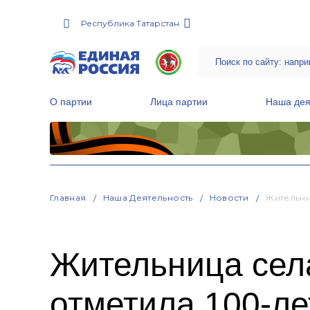
Республика Татарстан
О партии
Лица партии
Наша дея
Местные общественные приемные Партии
Руководитель Региональной обще
Народная программа «Единой России»
Главная
Наша Деятельность
Новости
Жительни
Жительница сел
отметила 100-л