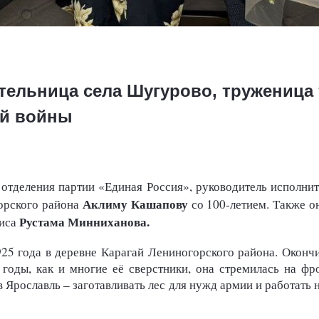
тельница села Шугурово, труженица 
ой войны
 отделения партии «Единая Россия», руководитель исполни
Аклиму Кашапову
орского района
со 100-летием. Также о
Рустама Минниханова.
иса
25 года в деревне Карагай Лениногорского района. Окончи
годы, как и многие её сверстники, она стремилась на фр
 Ярославль – заготавливать лес для нужд армии и работать 