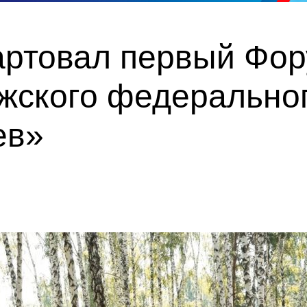
тартовал первый Фо
жского федеральног
ев»