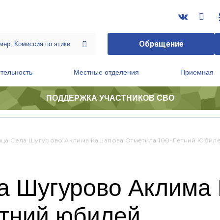
Обращение
тельность
Местные отделения
Приемная
ПОДДЕРЖКА УЧАСТНИКОВ СВО
ственной приемной Председателя Партии
Президиум регионального политического совета
ца Села Шугурово Аклима Кашапова Отметила 100-Летний Юбил
а Шугурово Аклима
етний юбилей