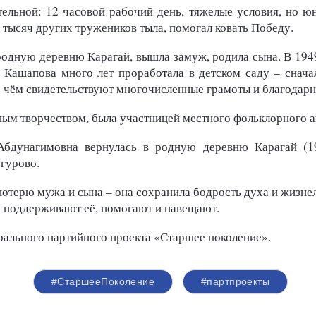
ельной: 12-часовой рабочий день, тяжелые условия, но ю
и тысяч других тружеников тыла, помогал ковать Победу.
 родную деревню Карагай, вышла замуж, родила сына. В 194
 Кашапова много лет проработала в детском саду – снача
о чём свидетельствуют многочисленные грамоты и благодарн
ным творчеством, была участницей местного фольклорного а
бдунагимовна вернулась в родную деревню Карагай (199
гурово.
потерю мужа и сына – она сохранила бодрость духа и жизнел
е поддерживают её, помогают и навещают.
ального партийного проекта «Ста
р
шее поколение».
#СтаршееПоколение
#партпроекты