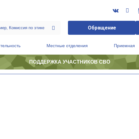
Обращение
тельность
Местные отделения
Приемная
ПОДДЕРЖКА УЧАСТНИКОВ СВО
ственной приемной Председателя Партии
Президиум регионального политического совета