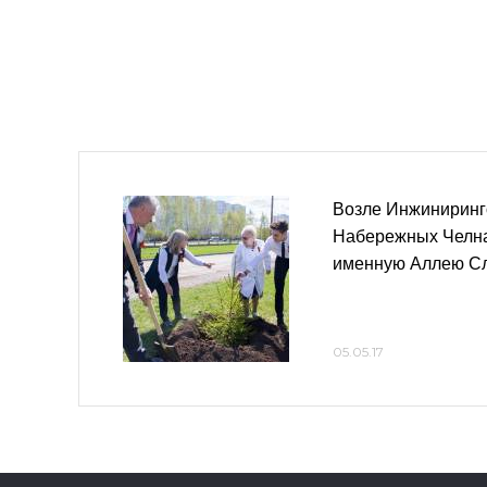
Возле Инжиниринг
Набережных Челн
именную Аллею С
05.05.17