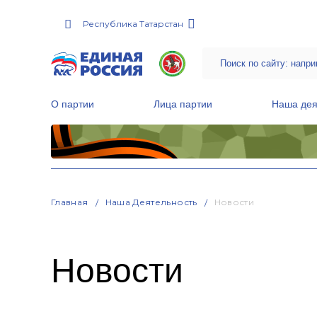
Республика Татарстан
О партии
Лица партии
Наша дея
Местные общественные приемные Партии
Руководитель Региональной обще
Народная программа «Единой России»
Главная
Наша Деятельность
Новости
Новости