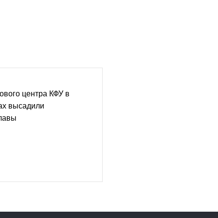
ового центра КФУ в
ах высадили
лавы