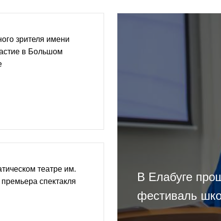
ного зрителя имени
частие в Большом
е
тическом театре им.
В Елабуге про
ь премьера спектакля
фестиваль шко