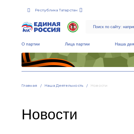
Республика Татарстан
О партии
Лица партии
Наша дея
Местные общественные приемные Партии
Руководитель Региональной обще
Народная программа «Единой России»
Главная
Наша Деятельность
Новости
Новости