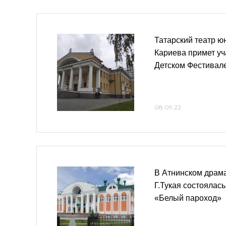
Татарский театр ю
Кариева примет у
Детском Фестивал
08.09.22
В Атнинском драма
Г.Тукая состоялас
«Белый пароход»