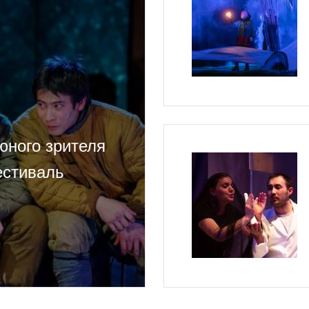
юного зрителя
естиваль