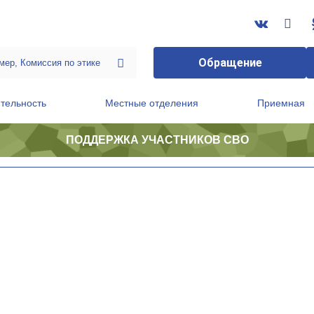
Обращение
тельность
Местные отделения
Приемная
ПОДДЕРЖКА УЧАСТНИКОВ СВО
ственной приемной Председателя Партии
Президиум регионального политического совета