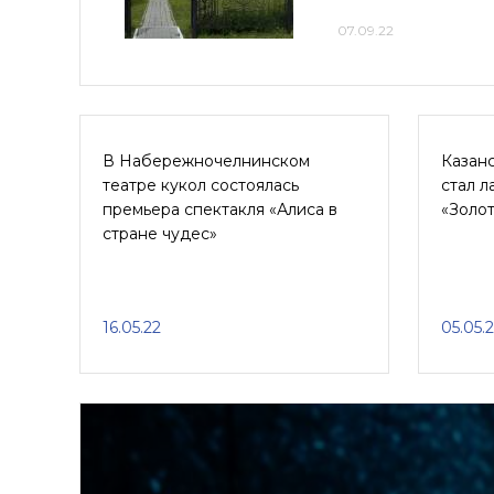
07.09.22
В Набережночелнинском
Казанс
театре кукол состоялась
стал л
премьера спектакля «Алиса в
«Золо
стране чудес»
16.05.22
05.05.