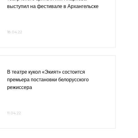
выступил на фестивале в Архангельске
18.04.22
В театре кукол «Экият» состоится
премьера постановки белорусского
режиссера
11.04.22