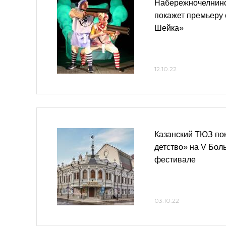
Набережночелнинс
покажет премьеру 
Шейка»
12.10.22
Казанский ТЮЗ по
детство» на V Бол
фестивале
03.10.22