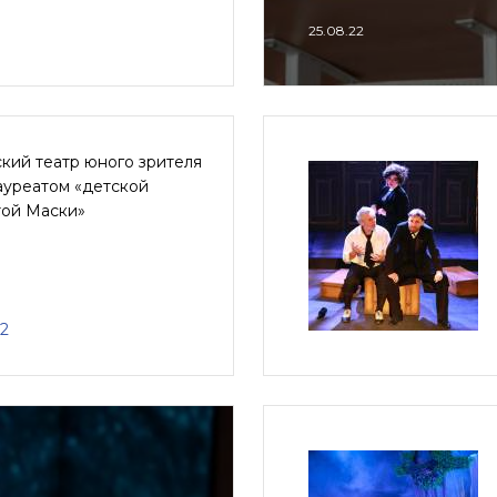
25.08.22
кий театр юного зрителя
ауреатом «детской
той Маски»
22