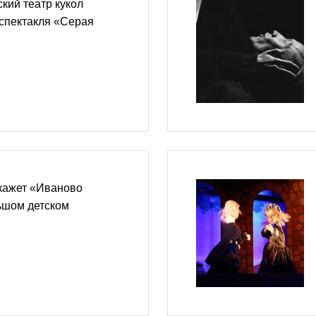
кий театр кукол
спектакля «Серая
кажет «Иваново
ьшом детском