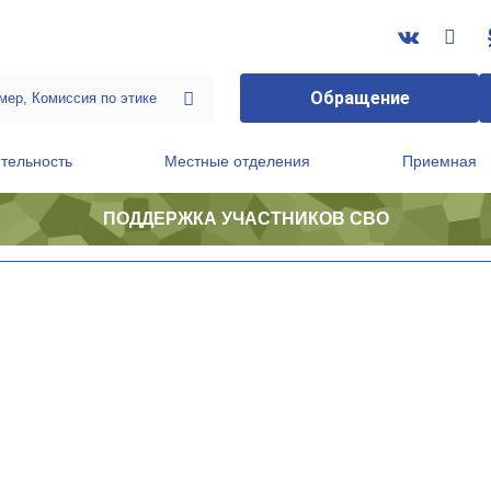
Обращение
тельность
Местные отделения
Приемная
ПОДДЕРЖКА УЧАСТНИКОВ СВО
ственной приемной Председателя Партии
Президиум регионального политического совета