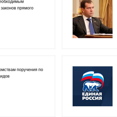
необходимым
 законов прямого
омствам поручения по
лидов