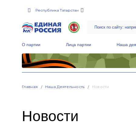
Республика Татарстан
О партии
Лица партии
Наша дея
Местные общественные приемные Партии
Руководитель Региональной обще
Народная программа «Единой России»
Главная
Наша Деятельность
Новости
Новости