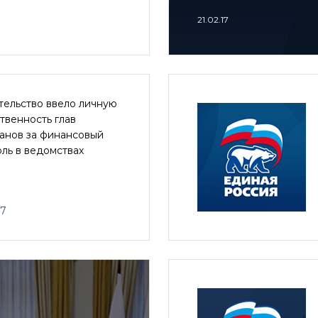
21.02.17
тельство ввело личную
твенность глав
анов за финансовый
ль в ведомствах
17