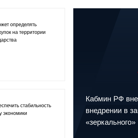
ожет определять
купок на территории
дарства
Кабмин РФ вне
спечить стабильность
внедрении в з
у экономики
«зеркального»