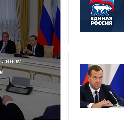
 планом
и