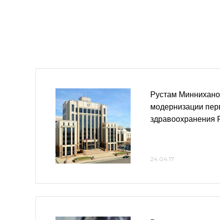
Рустам Миннихано
модернизации пер
здравоохранения 
24.04.17