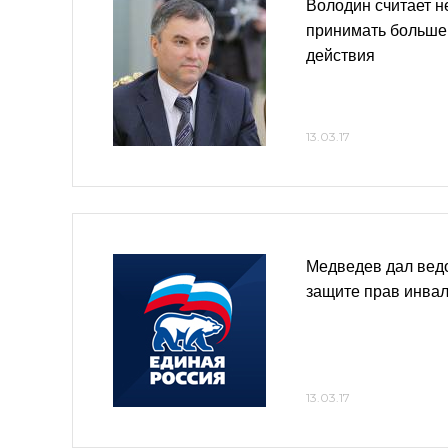
Володин считает 
принимать больше
действия
13.03.17
Медведев дал вед
защите прав инва
13.03.17