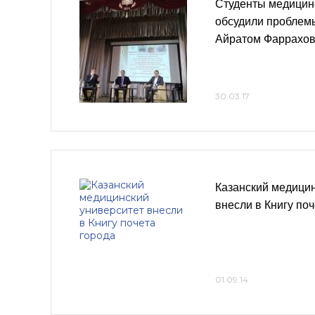
Студенты медицин
обсудили проблемы
Айратом Фаррахо
30.03.17
Казанский медицин
внесли в Книгу поч
01.09.14