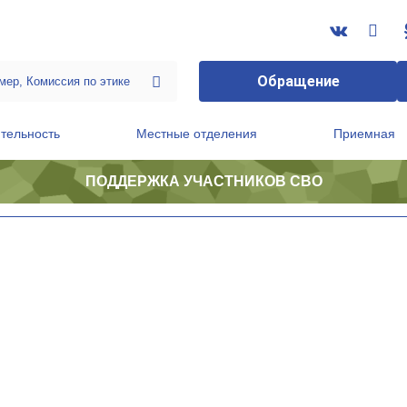
Обращение
тельность
Местные отделения
Приемная
ПОДДЕРЖКА УЧАСТНИКОВ СВО
ственной приемной Председателя Партии
Президиум регионального политического совета