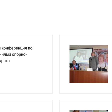
я конференция по
ниями опорно-
арата