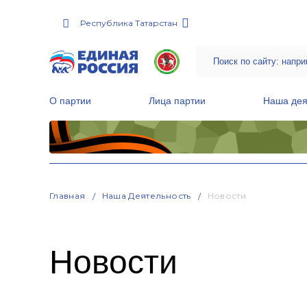
Республика Татарстан
О партии
Лица партии
Наша дея
Местные общественные приемные Партии
Руководитель Региональной обще
Народная программа «Единой России»
Главная
Наша Деятельность
Новости
Новости