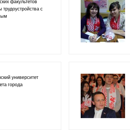
ских факультетов
 трудоустройства с
вым
ский университет
ета города