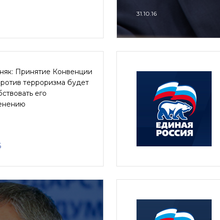
31.10.16
няк: Принятие Конвенции
ротив терроризма будет
ствовать его
енению
6