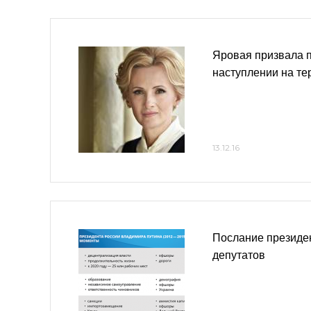
Яровая призвала 
наступлении на те
13.12.16
Послание президен
депутатов