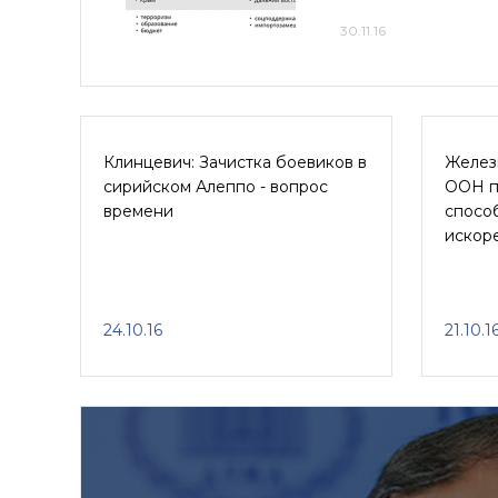
30.11.16
Клинцевич: Зачистка боевиков в
Желез
сирийском Алеппо - вопрос
ООН п
времени
способ
искор
24.10.16
21.10.1