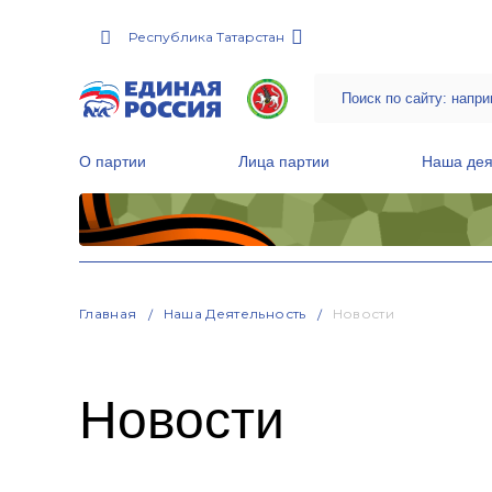
Республика Татарстан
О партии
Лица партии
Наша дея
Местные общественные приемные Партии
Руководитель Региональной обще
Народная программа «Единой России»
Главная
Наша Деятельность
Новости
Новости