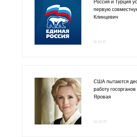
Россия и Турция у
первую совместну
Клинцевич
19.01.17
США пытаются дес
работу госорганов
Яровая
10.01.17