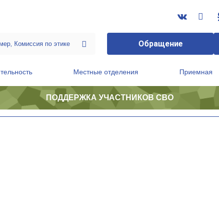
Обращение
тельность
Местные отделения
Приемная
ПОДДЕРЖКА УЧАСТНИКОВ СВО
ственной приемной Председателя Партии
Президиум регионального политического совета