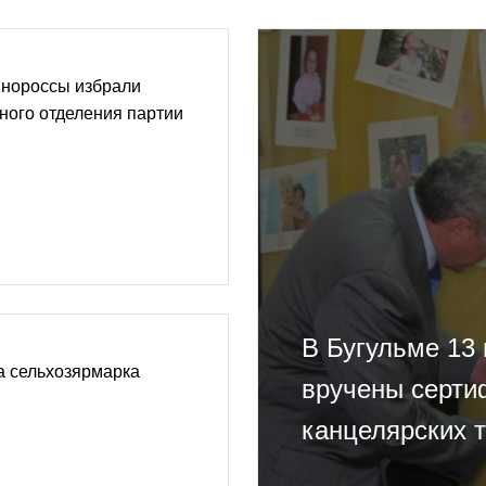
инороссы избрали
ного отделения партии
В Бугульме 13
а сельхозярмарка
вручены серти
канцелярских 