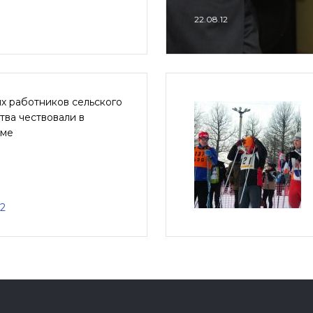
22.08.12
х работников сельского
тва чествовали в
ьме
12