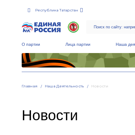
Республика Татарстан
О партии
Лица партии
Наша дея
Местные общественные приемные Партии
Руководитель Региональной обще
Народная программа «Единой России»
Главная
Наша Деятельность
Новости
Новости