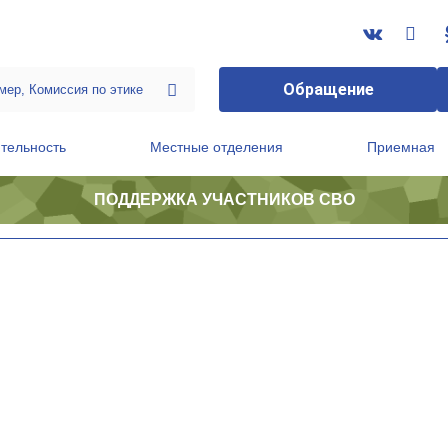
Обращение
тельность
Местные отделения
Приемная
ПОДДЕРЖКА УЧАСТНИКОВ СВО
ственной приемной Председателя Партии
Президиум регионального политического совета