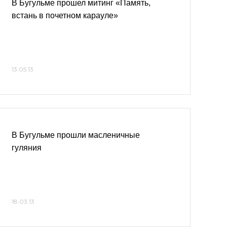
В Бугульме прошел митинг «Память,
встань в почетном карауле»
13.05.13
В Бугульме прошли масленичные
гуляния
18.03.13