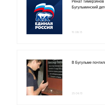
Ренат Тимерзянов
Бугульминский дет
19.08.13
В Бугульме почтил
25.06.13