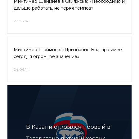
Минтимер Шаймиев в Свияжске: «Необходимо и
дальше работать, не теряя темпов»
27.06.14
Минтимер Шаймиев: «Признание Болгара имеет
сегодня огромное значение»
24.06.14
В Казани открылся первый в
Татарстане детский хоспис