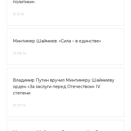
политики»
15.12.14
Минтимер Шаймиев: «Сила – в единстве»
21.08.14
Владимир Путин вручил Минтимеру Шаймиеву
орден «За заслуги перед Отечеством» IV
степени
31.07.14