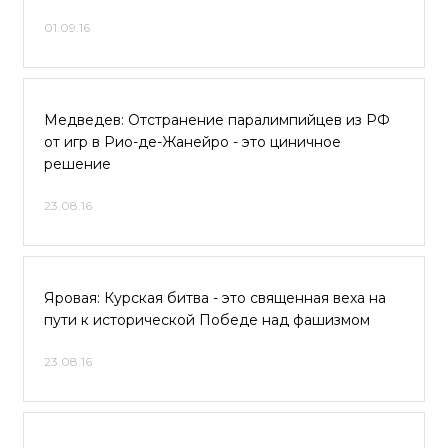
01.09.16
Медведев: Отстранение паралимпийцев из РФ
от игр в Рио-де-Жанейро - это циничное
решение
23.08.16
Яровая: Курская битва - это священная веха на
пути к исторической Победе над фашизмом
23.08.16