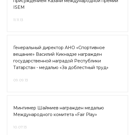
присуждением Казани международной премии
ISEM
11.11.13
Генеральный директор АНО «Спортивное
вещание» Василий Кикнадзе награжден
государственной наградой Республики
Татарстан - медалью «За доблестный труд»
09.09.13
Минтимер Шаймиев награжден медалью
Международного комитета «Fair Play»
10.07.13