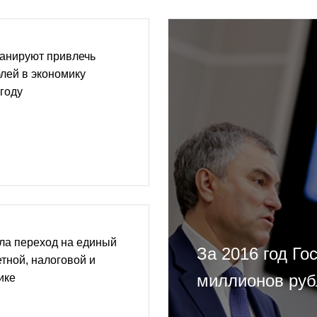
анируют привлечь
блей в экономику
 году
ла переход на единый
За 2016 год Го
тной, налоговой и
миллионов руб
ике