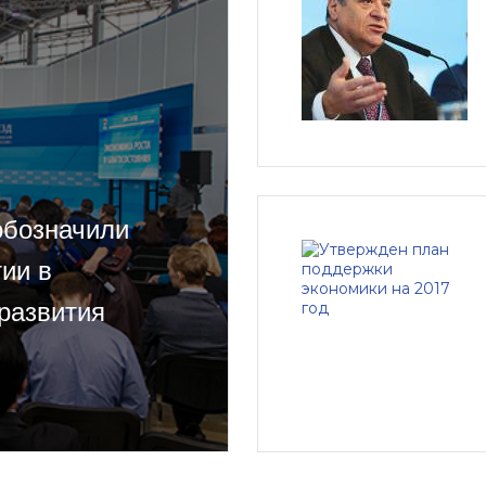
обозначили
ии в
развития