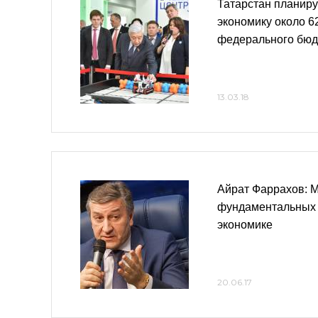
Татарстан планиру
экономику около 62
федерального бюдж
13.03.18
Айрат Фаррахов: 
фундаментальных 
экономике
20.06.17