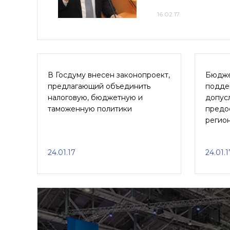
16.02.17
В Госдуму внесен законопроект,
Бюдже
предлагающий объединить
подде
налоговую, бюджетную и
допус
таможенную политики
предо
регио
24.01.17
24.01.1