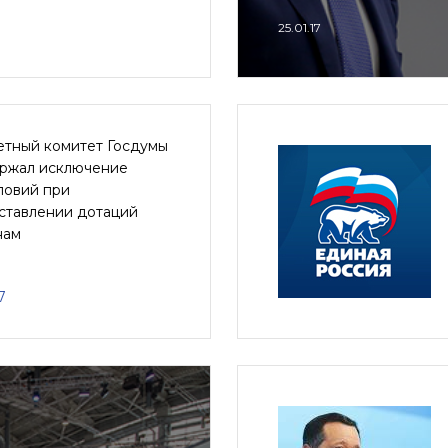
25.01.17
тный комитет Госдумы
ржал исключение
ловий при
ставлении дотаций
нам
7