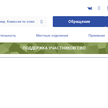
Обращение
тельность
Местные отделения
Приемная
ПОДДЕРЖКА УЧАСТНИКОВ СВО
ственной приемной Председателя Партии
Президиум регионального политического совета