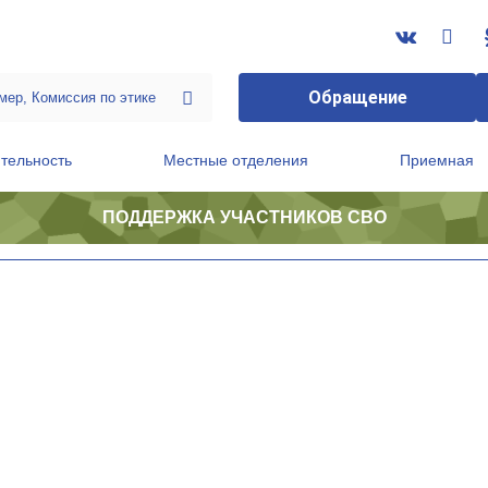
Обращение
тельность
Местные отделения
Приемная
ПОДДЕРЖКА УЧАСТНИКОВ СВО
ственной приемной Председателя Партии
Президиум регионального политического совета