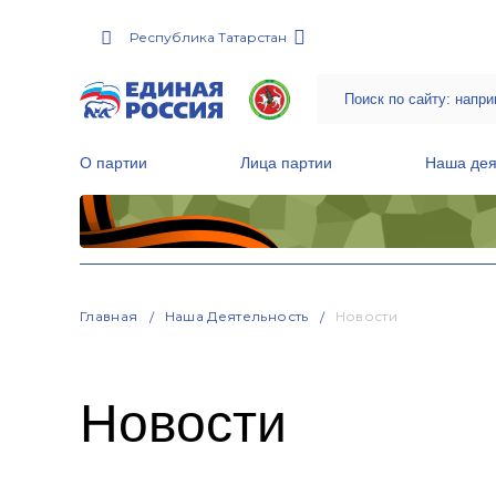
Республика Татарстан
О партии
Лица партии
Наша дея
Местные общественные приемные Партии
Руководитель Региональной обще
Народная программа «Единой России»
Главная
Наша Деятельность
Новости
Новости