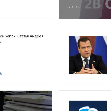
20.10.15
й хапок. Статья Андрея
а
5