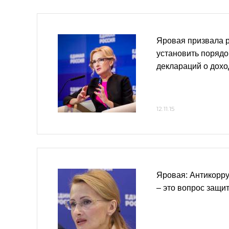
Яровая призвала 
установить порядо
деклараций о дохо
12.11.15
Яровая: Антикорр
– это вопрос защи