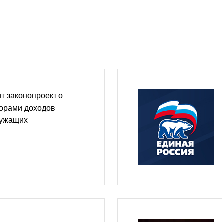
т законопроект о
торами доходов
лужащих