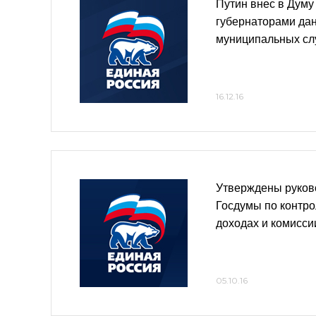
Путин внес в Думу
губернаторами да
муниципальных с
16.12.16
Утверждены руков
Госдумы по контро
доходах и комисси
05.10.16