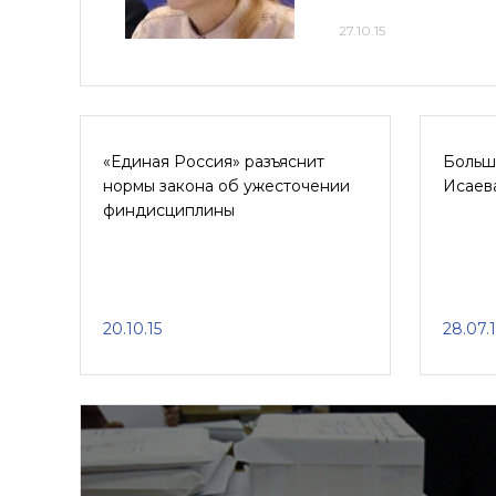
27.10.15
«Единая Россия» разъяснит
Большо
нормы закона об ужесточении
Исаев
финдисциплины
20.10.15
28.07.1