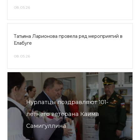
08.05.26
Татьяна Ларионова провела ряд мероприятий в
Елабуге
08.05.26
Нурлатцы поздравляют 101-
летнего ветерана Каима
Самигуллина