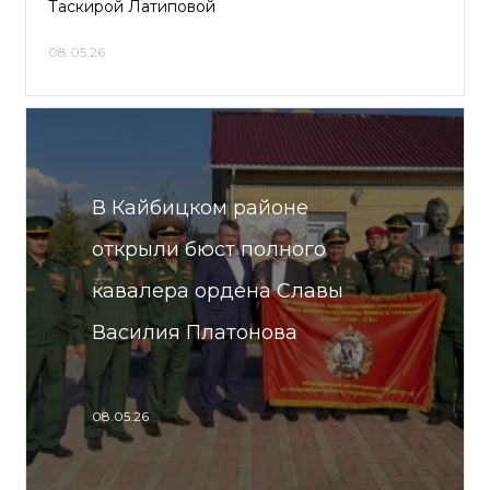
Таскирой Латиповой
08.05.26
В Кайбицком районе
открыли бюст полного
кавалера ордена Славы
Василия Платонова
08.05.26