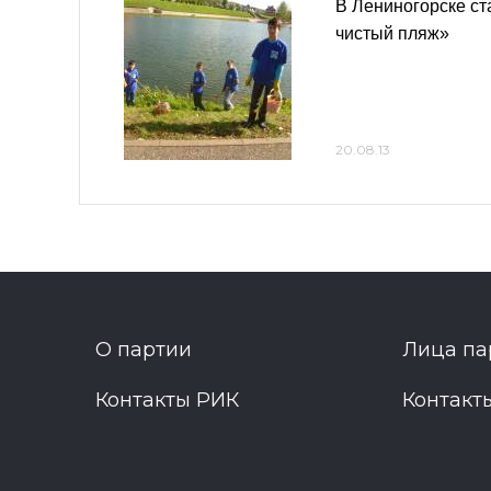
В Лениногорске ст
чистый пляж»
20.08.13
О партии
Лица па
Контакты РИК
Контакт