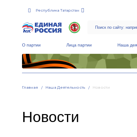
Республика Татарстан
О партии
Лица партии
Наша дея
Местные общественные приемные Партии
Руководитель Региональной обще
Народная программа «Единой России»
Главная
Наша Деятельность
Новости
Новости