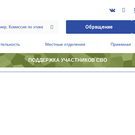
Обращение
тельность
Местные отделения
Приемная
ПОДДЕРЖКА УЧАСТНИКОВ СВО
ственной приемной Председателя Партии
Президиум регионального политического совета