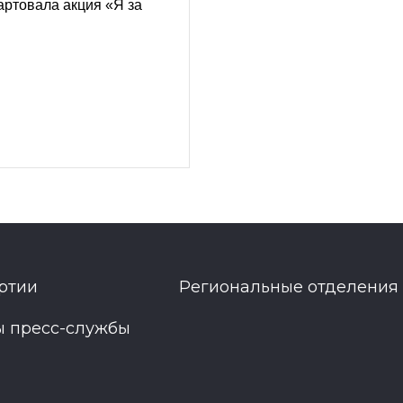
артовала акция «Я за
ртии
Региональные отделения
ы пресс-службы