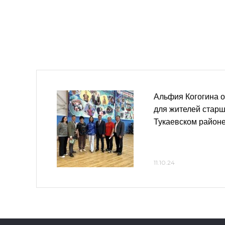
Альфия Когогина о
для жителей старш
Тукаевском район
11.10.24