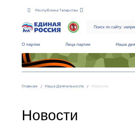
Республика Татарстан
О партии
Лица партии
Наша дея
Местные общественные приемные Партии
Руководитель Региональной обще
Народная программа «Единой России»
Главная
Наша Деятельность
Новости
Новости