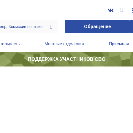
Обращение
тельность
Местные отделения
Приемная
ПОДДЕРЖКА УЧАСТНИКОВ СВО
ственной приемной Председателя Партии
Президиум регионального политического совета