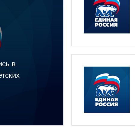
ись в
етских