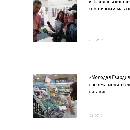
«Народный контро
спортивным магаз
04.08.15
«Молодая Гвардия
провела мониторин
питания
09.07.15