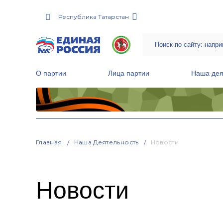
Республика Татарстан
О партии
Лица партии
Наша дея
Местные общественные приемные Партии
Руководитель Региональной обще
Народная программа «Единой России»
Главная
Наша Деятельность
Новости
Новости