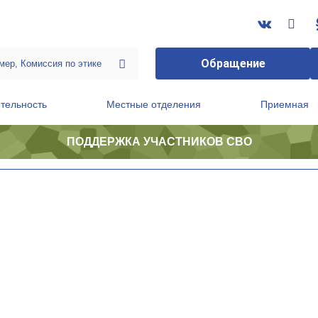
Обращение
тельность
Местные отделения
Приемная
ПОДДЕРЖКА УЧАСТНИКОВ СВО
ственной приемной Председателя Партии
Президиум регионального политического совета