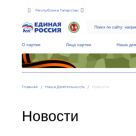
Республика Татарстан
О партии
Лица партии
Наша дея
Местные общественные приемные Партии
Руководитель Региональной обще
Народная программа «Единой России»
Главная
Наша Деятельность
Новости
Новости