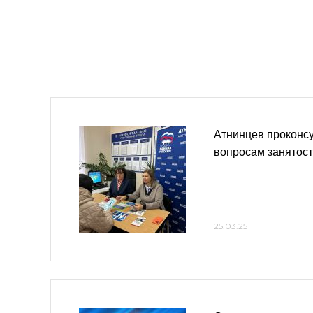
Атнинцев проконс
вопросам занятос
25.03.25