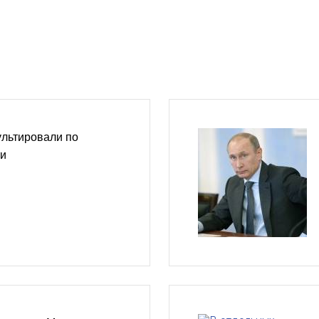
ультировали по
ти