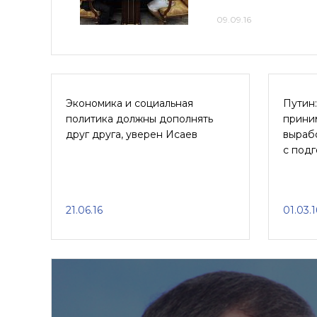
09.09.16
Экономика и социальная
Путин
политика должны дополнять
приним
друг друга, уверен Исаев
выраб
с подг
21.06.16
01.03.1