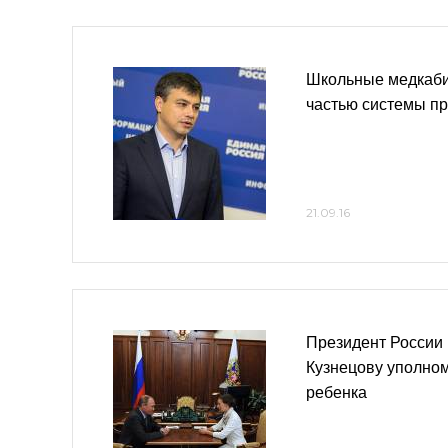
Школьные медкаби
частью системы п
21.09.16
Президент России
Кузнецову уполно
ребенка