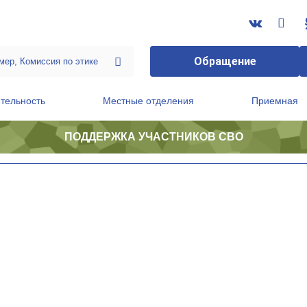
Обращение
тельность
Местные отделения
Приемная
ПОДДЕРЖКА УЧАСТНИКОВ СВО
ственной приемной Председателя Партии
Президиум регионального политического совета