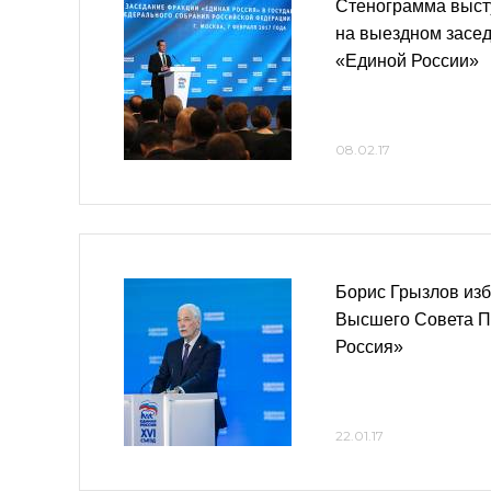
Стенограмма выст
на выездном засе
«Единой России»
08.02.17
Борис Грызлов из
Высшего Совета П
Россия»
22.01.17