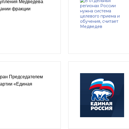
упления Медведева
дании фракции
бран Председателем
артии «Единая