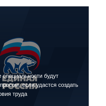
е специальности будут
просом, если удастся создать
овия труда