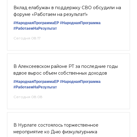
Вклад елабужан в поддержку СВО обсудили на
форуме «Работаем на результат!»
#НароднаяПрограммаЕР
#НароднаяПрограмма
#РаботаемНаРезультат
Сегодня 08:17
В Алексеевском районе РТ за последние годы
вдвое вырос объем собственных доходов
#НароднаяПрограммаЕР
#НароднаяПрограмма
#РаботаемНаРезультат
Сегодня 08:08
В Нурлате состоялось торжественное
мероприятие ко Дню физкультурника