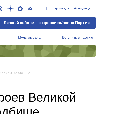
Версия для слабовидящих
Личный кабинет сторонника/члена Партии
Мультимедиа
Вступить в партию
Региональный исполнительный комитет
 Арском Кладбище
роев Великой
ладбище