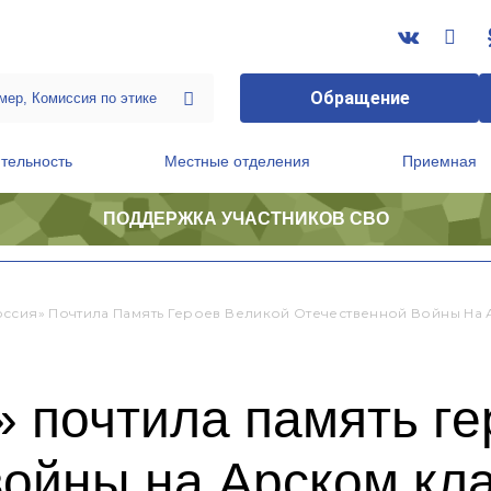
Обращение
тельность
Местные отделения
Приемная
ПОДДЕРЖКА УЧАСТНИКОВ СВО
ственной приемной Председателя Партии
Президиум регионального политического совета
оссия» Почтила Память Героев Великой Отечественной Войны На
 почтила память ге
войны на Арском к