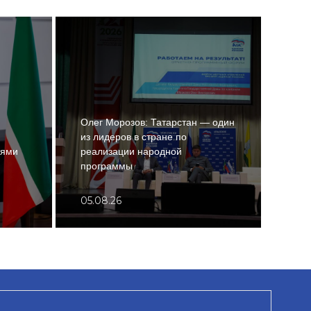
Олег Морозов: Татарстан — один
из лидеров в стране по
Тури
тями
реализации народной
в Те
программы
разв
05.08.26
04.0