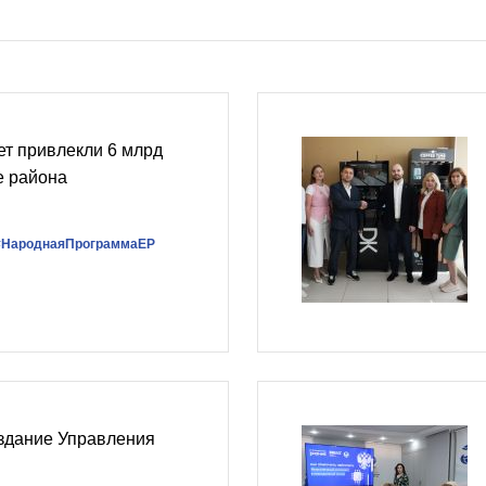
лет привлекли 6 млрд
е района
#НароднаяПрограммаЕР
 здание Управления