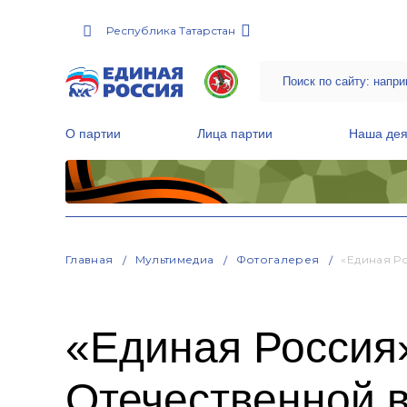
Республика Татарстан
О партии
Лица партии
Наша дея
Местные общественные приемные Партии
Руководитель Региональной обще
Народная программа «Единой России»
Главная
Мультимедиа
Фотогалерея
«Единая Р
«Единая Россия»
Отечественной 