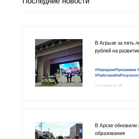
Последние новости
В Агрызе за пять 
рублей на развити
#НароднаяПрограмма
#РаботаемНаРезультат
Сегодня 16:48
В Арске обновили
образования