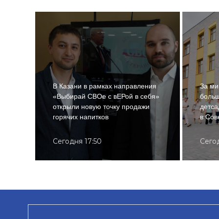
В Казани в рамках направления
За ми
«Выбирай СВОе с вЕРой в себя»
больш
открыли новую точку продажи
детса
горячих напитков
в Сов
Сегодня 17:50
Сего