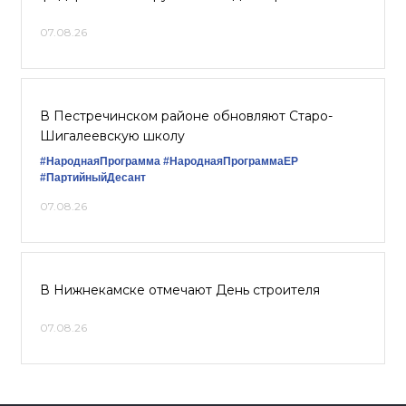
07.08.26
В Пестречинском районе обновляют Старо-
Шигалеевскую школу
#НароднаяПрограмма
#НароднаяПрограммаЕР
#ПартийныйДесант
07.08.26
В Нижнекамске отмечают День строителя
07.08.26