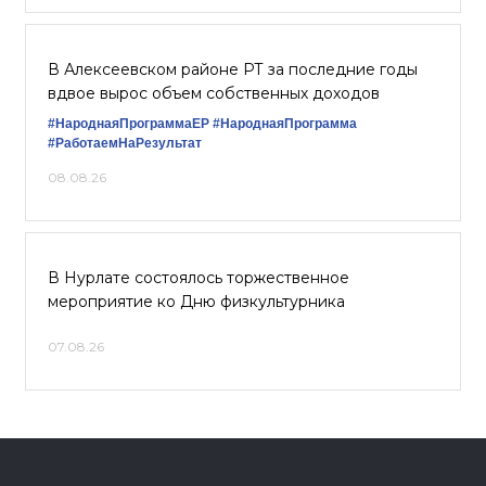
В Алексеевском районе РТ за последние годы
вдвое вырос объем собственных доходов
#НароднаяПрограммаЕР
#НароднаяПрограмма
#РаботаемНаРезультат
08.08.26
В Нурлате состоялось торжественное
мероприятие ко Дню физкультурника
07.08.26