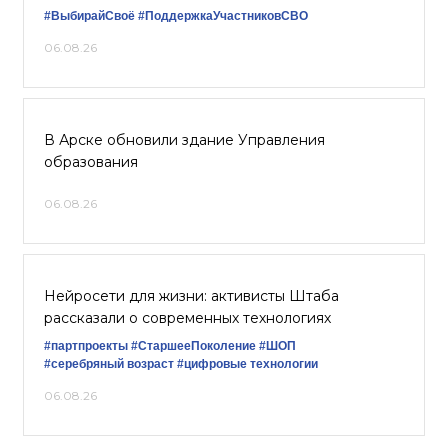
#ВыбирайСвоё
#ПоддержкаУчастниковСВО
06.08.26
В Арске обновили здание Управления
образования
06.08.26
Нейросети для жизни: активисты Штаба
рассказали о современных технологиях
#партпроекты
#СтаршееПоколение
#ШОП
#серебряный возраст
#цифровые технологии
06.08.26