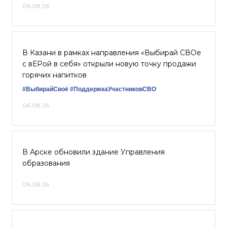
06.08.26
В Казани в рамках направления «Выбирай СВОе
с вЕРой в себя» открыли новую точку продажи
горячих напитков
#ВыбирайСвоё
#ПоддержкаУчастниковСВО
06.08.26
В Арске обновили здание Управления
образования
06.08.26