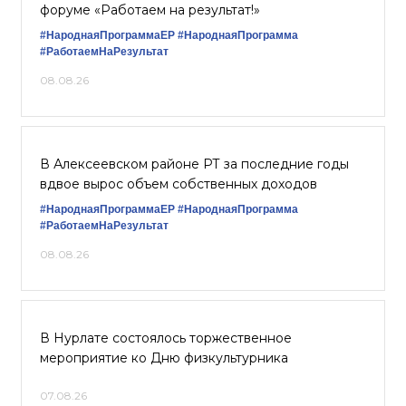
форуме «Работаем на результат!»
#НароднаяПрограммаЕР
#НароднаяПрограмма
#РаботаемНаРезультат
08.08.26
В Алексеевском районе РТ за последние годы
вдвое вырос объем собственных доходов
#НароднаяПрограммаЕР
#НароднаяПрограмма
#РаботаемНаРезультат
08.08.26
В Нурлате состоялось торжественное
мероприятие ко Дню физкультурника
07.08.26