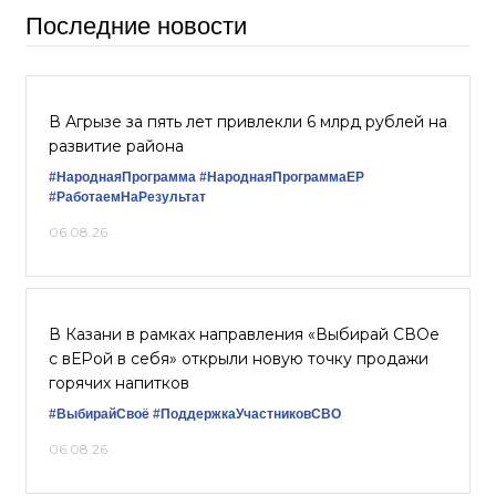
Последние новости
В Агрызе за пять лет привлекли 6 млрд рублей на
развитие района
#НароднаяПрограмма
#НароднаяПрограммаЕР
#РаботаемНаРезультат
06.08.26
В Казани в рамках направления «Выбирай СВОе
с вЕРой в себя» открыли новую точку продажи
горячих напитков
#ВыбирайСвоё
#ПоддержкаУчастниковСВО
06.08.26