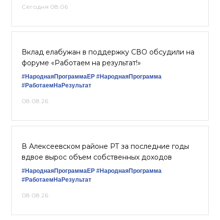
Сегодня 08:06
Вклад елабужан в поддержку СВО обсудили на
форуме «Работаем на результат!»
#НароднаяПрограммаЕР
#НароднаяПрограмма
#РаботаемНаРезультат
08.08.26
В Алексеевском районе РТ за последние годы
вдвое вырос объем собственных доходов
#НароднаяПрограммаЕР
#НароднаяПрограмма
#РаботаемНаРезультат
08.08.26