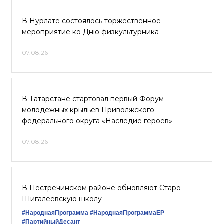
В Нурлате состоялось торжественное
мероприятие ко Дню физкультурника
07.08.26
В Татарстане стартовал первый Форум
молодежных крыльев Приволжского
федерального округа «Наследие героев»
07.08.26
В Пестречинском районе обновляют Старо-
Шигалеевскую школу
#НароднаяПрограмма
#НароднаяПрограммаЕР
#ПартийныйДесант