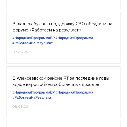
Вклад елабужан в поддержку СВО обсудили на
форуме «Работаем на результат!»
#НароднаяПрограммаЕР
#НароднаяПрограмма
#РаботаемНаРезультат
08.08.26
В Алексеевском районе РТ за последние годы
вдвое вырос объем собственных доходов
#НароднаяПрограммаЕР
#НароднаяПрограмма
#РаботаемНаРезультат
08.08.26