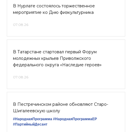
В Нурлате состоялось торжественное
мероприятие ко Дню физкультурника
07.08.26
В Татарстане стартовал первый Форум
молодежных крыльев Приволжского
федерального округа «Наследие героев»
07.08.26
В Пестречинском районе обновляют Старо-
Шигалеевскую школу
#НароднаяПрограмма
#НароднаяПрограммаЕР
#ПартийныйДесант