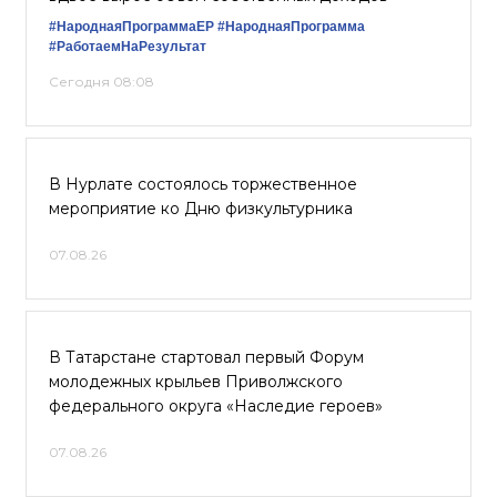
#НароднаяПрограммаЕР
#НароднаяПрограмма
#РаботаемНаРезультат
Сегодня 08:08
В Нурлате состоялось торжественное
мероприятие ко Дню физкультурника
07.08.26
В Татарстане стартовал первый Форум
молодежных крыльев Приволжского
федерального округа «Наследие героев»
07.08.26