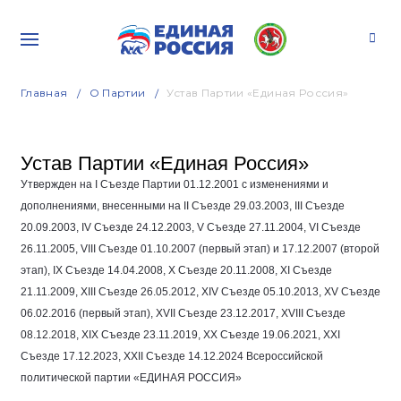
Главная
О Партии
Устав Партии «Единая Россия»
Устав Партии «Единая Россия»
Утвержден на I Съезде Партии
01.12.2001
с изменениями и
дополнениями, внесенными на II Съезде
29.03.2003
, III Съезде
20.09.2003
, IV Съезде
24.12.2003
, V Съезде
27.11.2004
, VI Съезде
26.11.2005
, VIII Съезде
01.10.2007
(первый этап) и
17.12.2007
(второй
этап), IX Съезде
14.04.2008
, Х Съезде
20.11.2008
, ХI Съезде
21.11.2009
, ХIII Съезде
26.05.2012
, ХIV Съезде
05.10.2013
, ХV Съезде
06.02.2016
(первый этап), XVII Съезде
23.12.2017
, XVIII Съезде
08.12.2018
, XIX Съезде
23.11.2019
, XX Съезде
19.06.2021
, XXI
Съезде
17.12.2023
, XXII Съезде
14.12.2024
Всероссийской
политической партии «ЕДИНАЯ РОССИЯ»