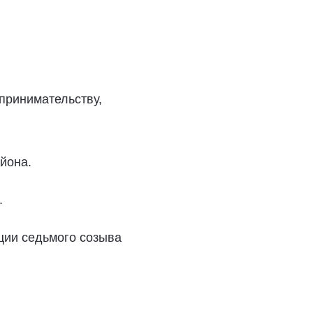
принимательству,
йона.
.
ции седьмого созыва