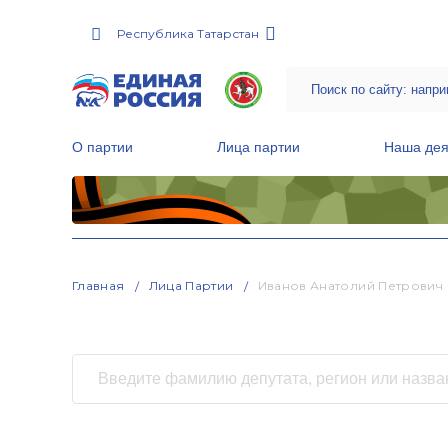
Республика Татарстан
О партии
Лица партии
Наша дея
Местные общественные приемные Партии
Руководитель Региональной обще
Народная программа «Единой России»
Главная
Лица Партии
Иванов Анатолий Петрович