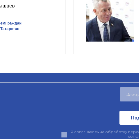
дышцев
иемГраждан
#Татарстан
По
Я соглашаюсь на обработку персо
конф