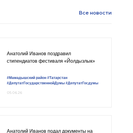
Все новости
Анатолий Иванов поздравил
стипендиатов фестиваля «Йолдызлык»
#Мамадышский район
#Татарстан
#ДепутатГосударственнойДумы
#ДепутатГосдумы
05.06.26
Анатолий Иванов подал документы на