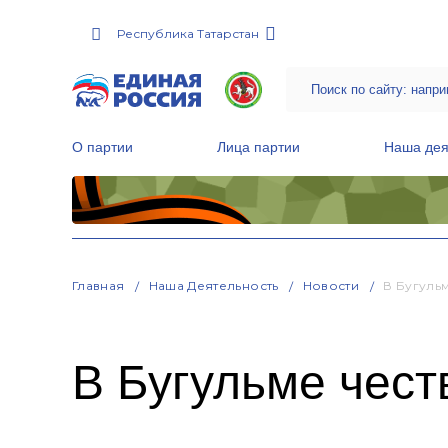
Республика Татарстан
О партии
Лица партии
Наша дея
Местные общественные приемные Партии
Руководитель Региональной обще
Народная программа «Единой России»
Главная
Наша Деятельность
Новости
В Бугуль
В Бугульме чест