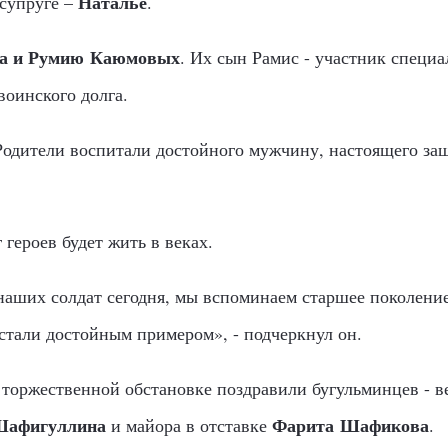
Наталье
 супруге –
.
а и Румию Каюмовых
. Их сын Рамис - участник специ
воинского долга.
одители воспитали достойного мужчину, настоящего за
героев будет жить в веках.
наших солдат сегодня, мы вспоминаем старшее поколение
 стали достойным примером», - подчеркнул он.
 торжественной обстановке поздравили бугульминцев - в
Шафигуллина
Фарита Шафикова
и майора в отставке
.