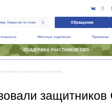
Обращение
тельность
Местные отделения
Приемная
ПОДДЕРЖКА УЧАСТНИКОВ СВО
ственной приемной Председателя Партии
Президиум регионального политического совета
ме Чествовали Защитников Отечества
вовали защитников