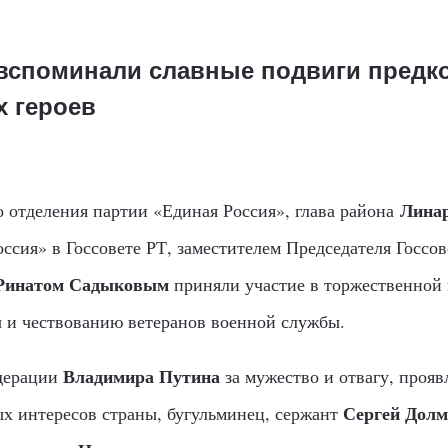
 вспоминали славные подвиги предко
 героев
Линар
о отделения партии «Единая Россия», глава района
ссия» в Госсовете РТ, заместителем Председателя Госсо
Ринатом Садыковым
приняли участие в торжественной
 и чествованию ветеранов военной службы.
Владимира Путина
дерации
за мужество и отвагу, проя
Сергей Долм
ых интересов страны, бугульминец, сержант