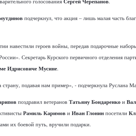
Сергей Черепанов
дварительного голосования
.
мутдинов
подчеркнул, что акция – лишь малая часть благ
тии навестили героев войны, передав подарочные наборы
России». Секретарь Курского первичного отделения пар
ме Идрисовиче Мусине
.
а страну, подавая нам пример», - подчеркнула Руслана Ма
арипов
Татьяну Бондаренко
Вал
поздравил ветеранов
и
Рамиль Каримов
Иван Глонин
Кл
активисты
и
посетили
нами их боевой путь, вручили подарки.