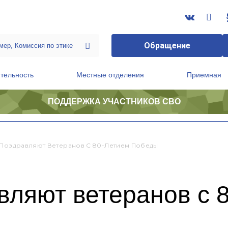
Обращение
тельность
Местные отделения
Приемная
ПОДДЕРЖКА УЧАСТНИКОВ СВО
ственной приемной Председателя Партии
Президиум регионального политического совета
 Поздравляют Ветеранов С 80-Летием Победы
вляют ветеранов с 