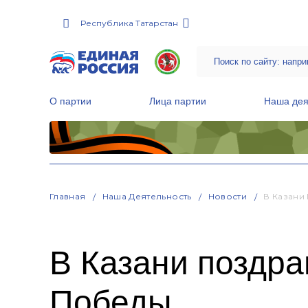
Республика Татарстан
О партии
Лица партии
Наша дея
Местные общественные приемные Партии
Руководитель Региональной обще
Народная программа «Единой России»
Главная
Наша Деятельность
Новости
В Казани
В Казани поздра
Победы