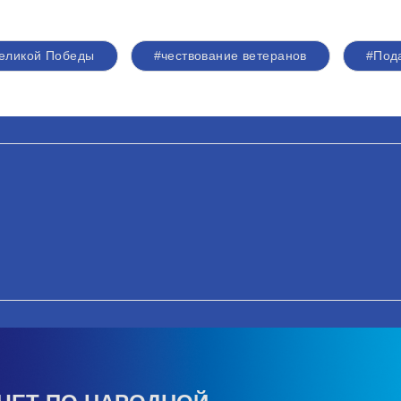
Великой Победы
#чествование ветеранов
#Под