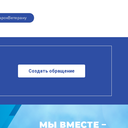
арокВетерану
Создать обращение