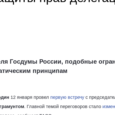
ля Госдумы России, подобные огра
атическим принципам
один
12 января провел
первую встречу
с председате
грамунтом
. Главной темой переговоров стало
изме