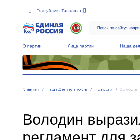
Республика Татарстан
О партии
Лица партии
Наша дея
Местные общественные приемные Партии
Руководитель Региональной обще
Народная программа «Единой России»
Главная
Наша Деятельность
Новости
Володин 
Володин вырази
регламент для 