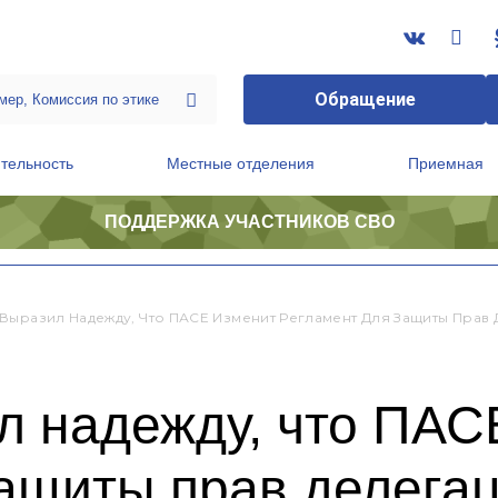
Обращение
тельность
Местные отделения
Приемная
ПОДДЕРЖКА УЧАСТНИКОВ СВО
ственной приемной Председателя Партии
Президиум регионального политического совета
Выразил Надежду, Что ПАСЕ Изменит Регламент Для Защиты Прав
л надежду, что ПАС
защиты прав делега