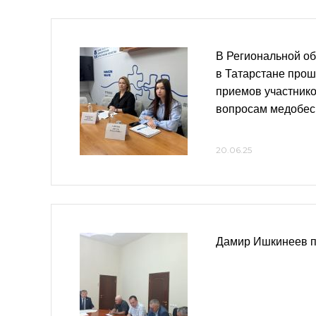
В Региональной о
в Татарстане про
приемов участнико
вопросам медобес
20.06.25
Дамир Ишкинеев п