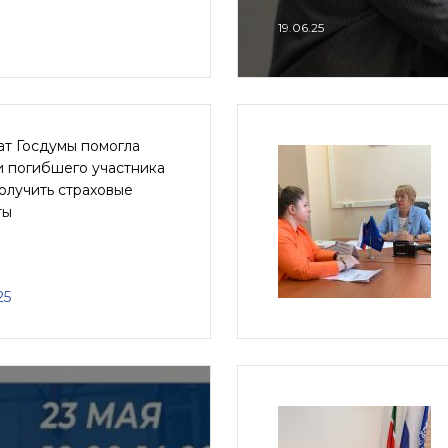
19.06.25
ат Госдумы помогла
и погибшего участника
олучить страховые
ты
25