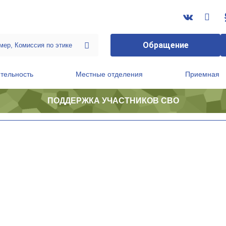
Обращение
тельность
Местные отделения
Приемная
ПОДДЕРЖКА УЧАСТНИКОВ СВО
ственной приемной Председателя Партии
Президиум регионального политического совета