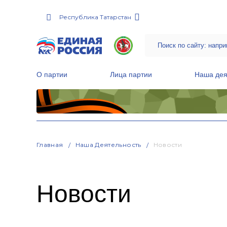
Республика Татарстан
О партии
Лица партии
Наша дея
Местные общественные приемные Партии
Руководитель Региональной обще
Народная программа «Единой России»
Главная
Наша Деятельность
Новости
Новости