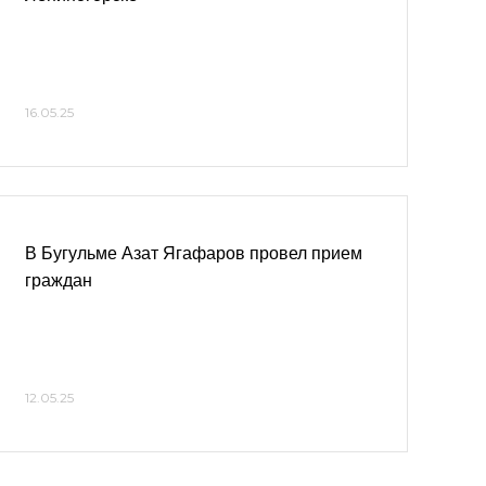
16.05.25
В Бугульме Азат Ягафаров провел прием
граждан
12.05.25