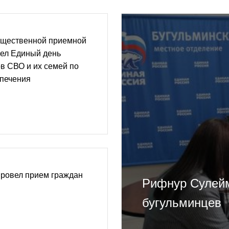
бщественной приемной
шел Единый день
в СВО и их семей по
печения
ровел прием граждан
Рифнур Сулейм
бугульминцев