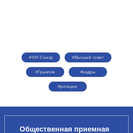
#XVI Съезд
#Высший совет
#Грызлов
#кадры
#ротация
Общественная приемная