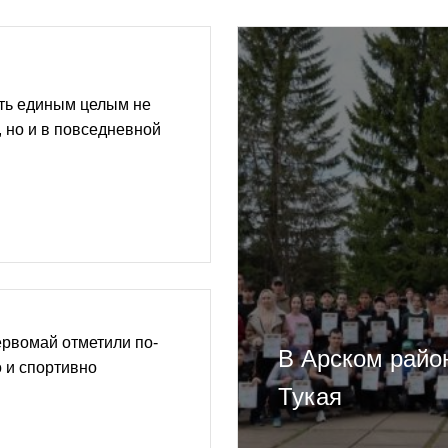
ть единым целым не
, но и в повседневной
рвомай отметили по-
В Арском райо
 и спортивно
Тукая