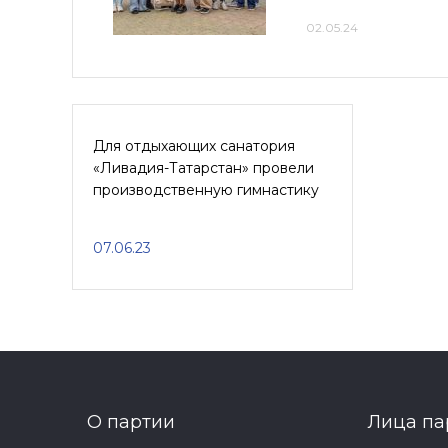
02.05.24
Для отдыхающих санатория
«Ливадия-Татарстан» провели
производственную гимнастику
07.06.23
О партии
Лица па