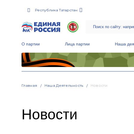
Республика Татарстан
О партии
Лица партии
Наша дея
Местные общественные приемные Партии
Руководитель Региональной обще
Народная программа «Единой России»
Главная
Наша Деятельность
Новости
Новости