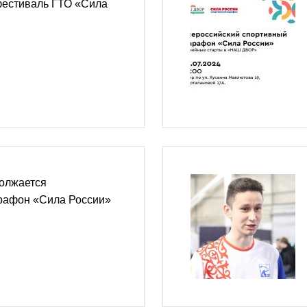
фестиваль ГТО «Сила
должается
рафон «Сила России»