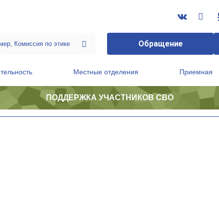
Обращение
тельность
Местные отделения
Приемная
ПОДДЕРЖКА УЧАСТНИКОВ СВО
ственной приемной Председателя Партии
Президиум регионального политического совета