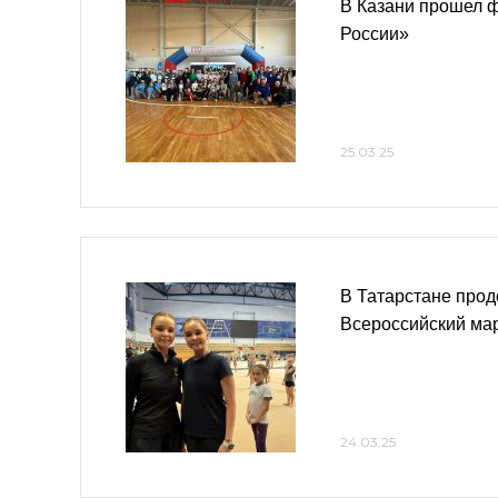
В Казани прошел 
России»
25.03.25
В Татарстане про
Всероссийский ма
24.03.25