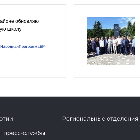
районе обновляют
ую школу
#НароднаяПрограммаЕР
ртии
Региональные отделения
ы пресс-службы