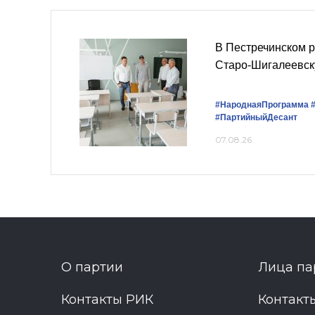
В Пестречинском 
Старо-Шигалеевск
#НароднаяПрограмма
#ПартийныйДесант
07.08.26
О партии
Лица па
Контакты РИК
Контакт