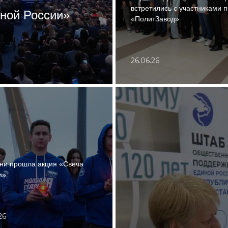
встретились с участниками 
иной России»
«ПолитЗавод»
26.06.26
ани прошла акция «Свеча
и»
26