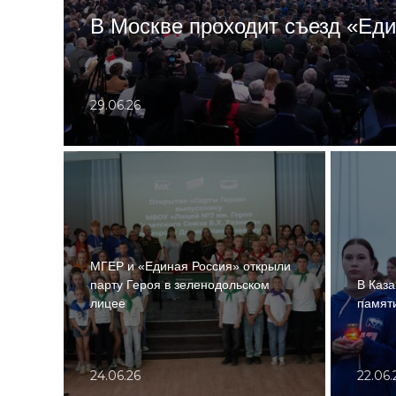
В Москве проходит съезд «Ед
29.06.26
МГЕР и «Единая Россия» открыли
парту Героя в зеленодольском
В Каз
лицее
памят
24.06.26
22.06.