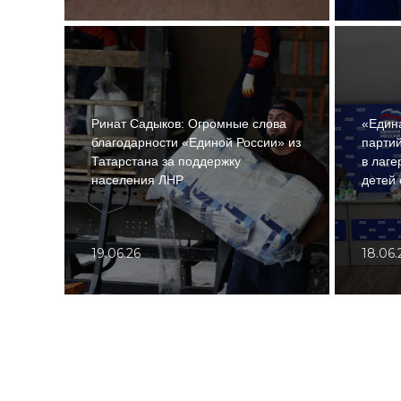
Ринат Садыков: Огромные слова
«Едина
благодарности «Единой России» из
партий
Татарстана за поддержку
в лаге
населения ЛНР
детей 
19.06.26
18.06.