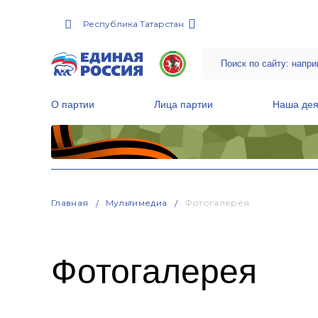
Республика Татарстан
О партии
Лица партии
Наша дея
Местные общественные приемные Партии
Руководитель Региональной обще
Народная программа «Единой России»
Главная
Мультимедиа
Фотогалерея
Фотогалерея