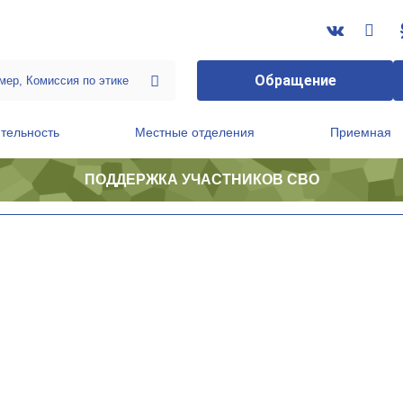
Обращение
тельность
Местные отделения
Приемная
ПОДДЕРЖКА УЧАСТНИКОВ СВО
ственной приемной Председателя Партии
Президиум регионального политического совета