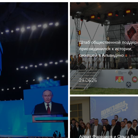
Штаб общественной поддер
присоединился к истории,
ожившей в Альвидино
29.06.26
Айрат Фаррахов и Ольга Во